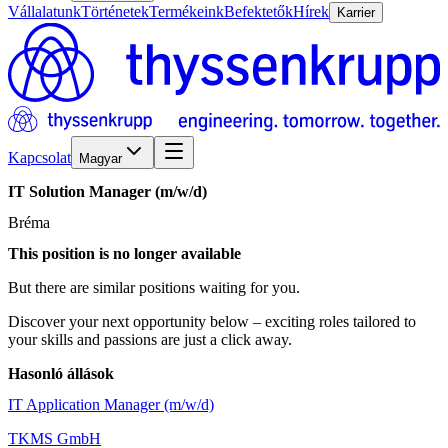
Vállalatunk
Történetek
Termékeink
Befektetők
Hírek
Karrier
Kapcsolat
Magyar
IT
Solution
Manager
(m/w/d)
Bréma
This position is no longer available
But there are similar positions waiting for you.
Discover your next opportunity below – exciting roles tailored to
your skills and passions are just a click away.
Hasonló állások
IT Application Manager (m/w/d)
TKMS GmbH