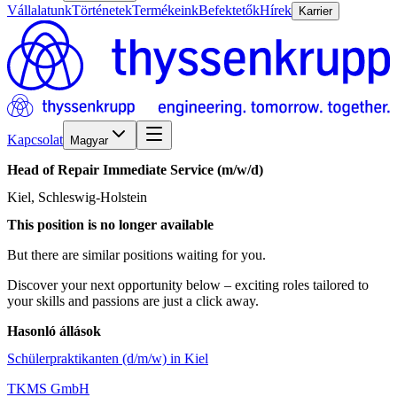
Vállalatunk
Történetek
Termékeink
Befektetők
Hírek
Karrier
Kapcsolat
Magyar
Head
of
Repair
Immediate
Service
(m/w/d)
Kiel, Schleswig-Holstein
This position is no longer available
But there are similar positions waiting for you.
Discover your next opportunity below – exciting roles tailored to
your skills and passions are just a click away.
Hasonló állások
Schülerpraktikanten (d/m/w) in Kiel
TKMS GmbH