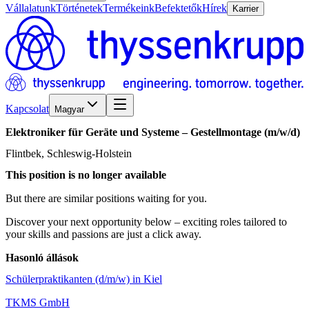
Vállalatunk
Történetek
Termékeink
Befektetők
Hírek
Karrier
Kapcsolat
Magyar
Elektroniker
für
Geräte
und
Systeme
–
Gestellmontage
(m/w/d)
Flintbek, Schleswig-Holstein
This position is no longer available
But there are similar positions waiting for you.
Discover your next opportunity below – exciting roles tailored to
your skills and passions are just a click away.
Hasonló állások
Schülerpraktikanten (d/m/w) in Kiel
TKMS GmbH