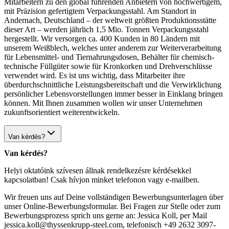
Mitarbeitern zu den global führenden Anbietern von hochwertigem,
mit Präzision gefertigtem Verpackungsstahl. Am Standort in
Andernach, Deutschland – der weltweit größten Produktionsstätte
dieser Art – werden jährlich 1,5 Mio. Tonnen Verpackungsstahl
hergestellt. Wir versorgen ca. 400 Kunden in 80 Ländern mit
unserem Weißblech, welches unter anderem zur Weiterverarbeitung
für Lebensmittel- und Tiernahrungsdosen, Behälter für chemisch-
technische Füllgüter sowie für Kronkorken und Drehverschlüsse
verwendet wird. Es ist uns wichtig, dass Mitarbeiter ihre
überdurchschnittliche Leistungsbereitschaft und die Verwirklichung
persönlicher Lebensvorstellungen immer besser in Einklang bringen
können. Mit Ihnen zusammen wollen wir unser Unternehmen
zukunftsorientiert weiterentwickeln.
Van kérdés?
Van kérdés?
Helyi oktatóink szívesen állnak rendelkezésre kérdésekkel
kapcsolatban! Csak hívjon minket telefonon vagy e-mailben.
Wir freuen uns auf Deine vollständigen Bewerbungsunterlagen über
unser Online-Bewerbungsformular. Bei Fragen zur Stelle oder zum
Bewerbungsprozess sprich uns gerne an: Jessica Koll, per Mail
jessica.koll@thyssenkrupp-steel.com, telefonisch +49 2632 3097-