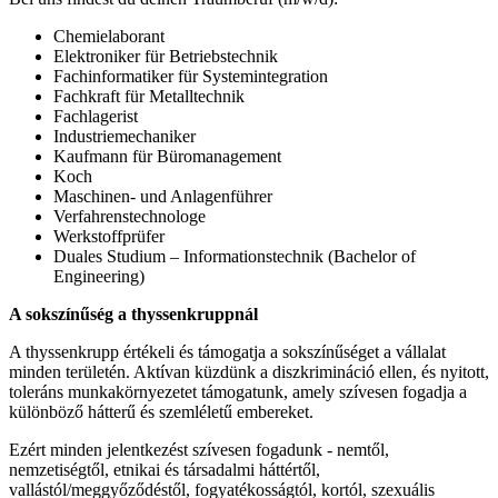
Chemielaborant
Elektroniker für Betriebstechnik
Fachinformatiker für Systemintegration
Fachkraft für Metalltechnik
Fachlagerist
Industriemechaniker
Kaufmann für Büromanagement
Koch
Maschinen- und Anlagenführer
Verfahrenstechnologe
Werkstoffprüfer
Duales Studium – Informationstechnik (Bachelor of
Engineering)
A sokszínűség a thyssenkruppnál
A thyssenkrupp értékeli és támogatja a sokszínűséget a vállalat
minden területén. Aktívan küzdünk a diszkrimináció ellen, és nyitott,
toleráns munkakörnyezetet támogatunk, amely szívesen fogadja a
különböző hátterű és szemléletű embereket.
Ezért minden jelentkezést szívesen fogadunk - nemtől,
nemzetiségtől, etnikai és társadalmi háttértől,
vallástól/meggyőződéstől, fogyatékosságtól, kortól, szexuális