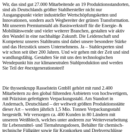
Wir, das sind gut 27.000 Mitarbeitende an 19 Produktionsstandorten,
sind als Deutschlands größter Stahlhersteller nicht nur
Ausgangspunkt vieler industrieller Wertschöpfungsketten und
Innovationen, sondern auch Wegbereiter der grünen Transformation.
Mit unserem Premiumstahl als Basiswerkstoff für die Energie- &
Mobilitätswende und vieler weiterer Branchen, gestalten wir aktiv
den Wandel in eine nachhaltige Zukunft. Die Leidenschaft und
Kompetenz unseres Stahlteams sind dabei unsere besondere Stärke
und das Herzstück unsers Unternehmens. Ja – Stahlexperten sind
wir schon seit über 200 Jahren. Und wir gehen mit der Zeit und sind
wandlungsfähig. Gestalten Sie mit uns den technologischen
Wendepunkt hin zur klimaneutralen Stahlproduktion und werden
Sie Teil der #nextgenerationsteel!
Die thyssenkrupp Rasselstein GmbH gehört mit rund 2.400
Mitarbeitern zu den global führenden Anbietern von hochwertigem,
mit Präzision gefertigtem Verpackungsstahl. Am Standort in
Andernach, Deutschland – der weltweit größten Produktionsstätte
dieser Art – werden jährlich 1,5 Mio. Tonnen Verpackungsstahl
hergestellt. Wir versorgen ca. 400 Kunden in 80 Ländern mit
unserem Weißblech, welches unter anderem zur Weiterverarbeitung
für Lebensmittel- und Tiernahrungsdosen, Behälter für chemisch-
technische Füllgüter sowie für Kronkorken und Drehverschlüsse