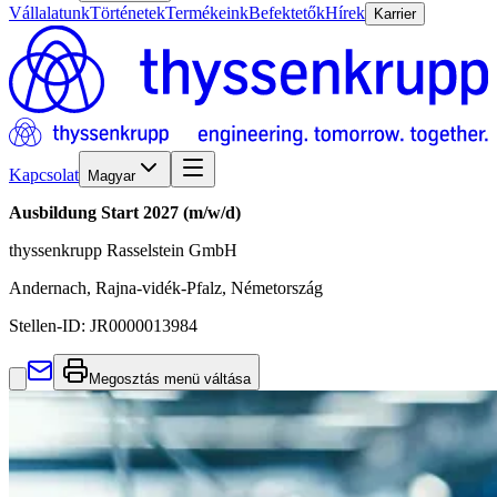
Vállalatunk
Történetek
Termékeink
Befektetők
Hírek
Karrier
Kapcsolat
Magyar
Ausbildung Start 2027 (m/w/d)
thyssenkrupp Rasselstein GmbH
Andernach, Rajna-vidék-Pfalz, Németország
Stellen-ID:
JR0000013984
Megosztás menü váltása