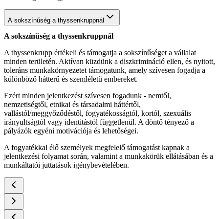
A sokszínűség a thyssenkruppnál
A sokszínűség a thyssenkruppnál
A thyssenkrupp értékeli és támogatja a sokszínűséget a vállalat
minden területén. Aktívan küzdünk a diszkrimináció ellen, és nyitott,
toleráns munkakörnyezetet támogatunk, amely szívesen fogadja a
különböző hátterű és szemléletű embereket.
Ezért minden jelentkezést szívesen fogadunk - nemtől,
nemzetiségtől, etnikai és társadalmi háttértől,
vallástól/meggyőződéstől, fogyatékosságtól, kortól, szexuális
irányultságtól vagy identitástól függetlenül. A döntő tényező a
pályázók egyéni motivációja és lehetőségei.
A fogyatékkal élő személyek megfelelő támogatást kapnak a
jelentkezési folyamat során, valamint a munkakörük ellátásában és a
munkáltatói juttatások igénybevételében.