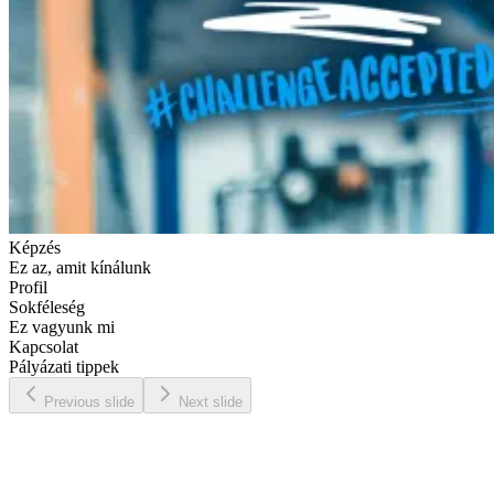
Képzés
Ez az, amit kínálunk
Profil
Sokféleség
Ez vagyunk mi
Kapcsolat
Pályázati tippek
Previous slide
Next slide