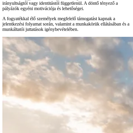
irányultságtól vagy identitástól függetlenül. A döntő tényező a
pályázók egyéni motivációja és lehetőségei.
A fogyatékkal élő személyek megfelelő támogatást kapnak a
jelentkezési folyamat során, valamint a munkakörük ellátásában és a
munkáltatói juttatások igénybevételében.