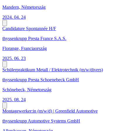
Mandern, Németország
2024. 04. 24
Candidature Spontannée H/F
thyssenkrupp Presta France S.A.S.
Florange, Franciaország
2025. 06. 23
Schülerpraktikum Metall / Elektrotechnik (m/w/divers)
thyssenkrupp Presta Schoenebeck GmbH
Schönebeck, Németország
2025. 08. 24
Montagewerker:in (m/w/d) | Greenfield Automotive
thyssenkrupp Automotive Systems GmbH
Allershausen, Németország