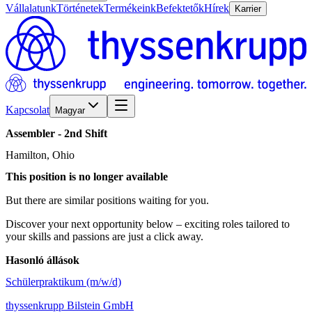
Vállalatunk
Történetek
Termékeink
Befektetők
Hírek
Karrier
Kapcsolat
Magyar
Assembler
-
2nd
Shift
Hamilton, Ohio
This position is no longer available
But there are similar positions waiting for you.
Discover your next opportunity below – exciting roles tailored to
your skills and passions are just a click away.
Hasonló állások
Schülerpraktikum (m/w/d)
thyssenkrupp Bilstein GmbH