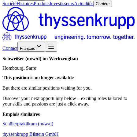
Société
Histoires
Produits
Investisseurs
Actualités
Carrière
Contact
Français
Schweißer
(m/w/d)
im
Werkzeugbau
Hombourg, Sarre
This position is no longer available
But there are similar positions waiting for you.
Discover your next opportunity below – exciting roles tailored to
your skills and passions are just a click away.
Emplois similaires
Schülerpraktikum (m/w/d)
thyssenkrupp Bilstein GmbH