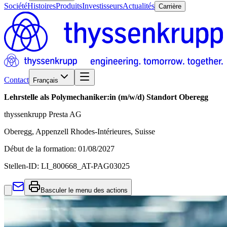
Société
Histoires
Produits
Investisseurs
Actualités
Carrière
Contact
Français
Lehrstelle als Polymechaniker:in (m/w/d) Standort Oberegg
thyssenkrupp Presta AG
Oberegg, Appenzell Rhodes-Intérieures, Suisse
Début de la formation
:
01/08/2027
Stellen-ID:
LI_800668_AT-PAG03025
Basculer le menu des actions