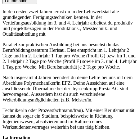
La formation
In den ersten zwei Jahren lernst du in der Lehrwerkstatt alle
grundlegenden Fertigungstechniken kennen. In der
Vertiefungsausbildung im 3. und 4. Lehrjahr arbeitest du produktiv
und projektbezogen in der Produktions-, Messtechnik- und
Qualitätsabteilung mit.
Parallel zur praktischen Ausbildung bei uns besuchst du das
Berufsbildungszentrum Herisau. Dies entspricht im 1. Lehrjahr 2
Tage und im 2. Lehrjahr 1 Tag pro Woche (Profil G) bzw. im 1. und
2. Lehrjahr 2 Tage pro Woche (Profil E) sowie im 3. und 4. Lehrjahr
1 Tag pro Woche. Mit Berufsmaturität je 2 Tage pro Woche.
Nach insgesamt 4 Jahren beendest du deine Lehre bei uns mit dem
Abschluss Polymechaniker/in EFZ. Deine Aussichten auf eine
anschliessende Übernahme bei der thyssenkrupp Presta AG sind
hervorragend. Ausserdem hast du auch verschiedene
Weiterbildungsmöglichkeiten (z.B. Meister/in,
Techniker/in oder Prozessfachmann/frau). Mit einer Berufsmaturität
kannst du sogar ein Studium, beispielsweise in Richtung
Ingenieurwesen, absolvieren und im Rahmen eines
Werkstudentenvertrages weiterhin bei uns tätig bleiben.
La formation