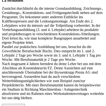
La formation
Zunächst durchläufst du die interne Grundausbildung. Zeichnungs-,
Gestaltungs-, Konstruktions- und Fertigungstechnik stehen auf dem
Programm. Du bekommst unter anderem Einblicke ins
Kaltfliesspressen und die Lenkungsmontage. Am Ende des 2.
Lehrjahres wirst du intensiv auf die Teilprüfung vorbereitet. In der
Vertiefungsausbildung (3. und 4. Lehrjahr) arbeitest du produktiv
und projektbezogen in verschiedenen Konstruktions-Abteilungen.
Dort lernst du, wie man komplexe Baugruppen ausarbeitet und
eigene Projekte leitet.
Parallel zur praktischen Ausbildung bei uns, besuchst du die
Gewerbliche Berufsschule Buchs. Dies entspricht im 1. und 2.
Lehrjahr 2 Tage pro Woche sowie im 3. und 4. Lehrjahr 1 Tag pro
Woche. Mit Berufsmaturität je 2 Tage pro Woche.
Nach insgesamt 4 Jahren beendest du deine Lehre bei uns mit dem
Abschluss als Konstrukteur/in FZ. Deine Aussichten auf eine
anschliessende Übernahme bei der thyssenkrupp Presta AG sind
hervorragend. Ausserdem hast du auch verschiedene
Weiterbildungsmöglichkeiten wie zum Beispiel zum/zur
Projektleiter/in. Mit einer Berufsmaturität kannst du beispielsweise
ein Studium in Richtung Maschinenbau / Anlagentechnik
absolvieren und im Rahmen eines Werkstudentenvertrages weiterhin
bei uns tätig bleiben.