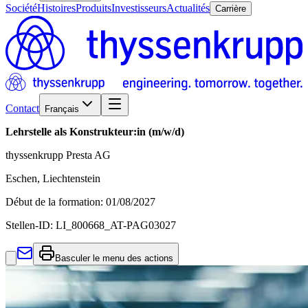
Société
Histoires
Produits
Investisseurs
Actualités
Carrière
Contact
Français
Lehrstelle als Konstrukteur:in (m/w/d)
thyssenkrupp Presta AG
Eschen, Liechtenstein
Début de la formation
:
01/08/2027
Stellen-ID:
LI_800668_AT-PAG03027
Basculer le menu des actions