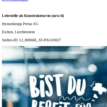
Lehrstelle als Konstrukteur:in (m/w/d)
thyssenkrupp Presta AG
Eschen, Liechtenstein
Stellen-ID:
LI_800668_AT-PAG03027