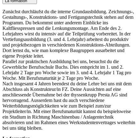
La formation
Zunächst durchläufst du die interne Grundausbildung. Zeichnungs-,
Gestaltungs-, Konstruktions- und Fertigungstechnik stehen auf dem
Programm. Du bekommst unter anderem Einblicke ins
Kaltfliesspressen und die Lenkungsmontage. Am Ende des 2.
Lehrjahres wirst du intensiv auf die Teilprüfung vorbereitet. In der
Vertiefungsausbildung (3. und 4. Lehrjahr) arbeitest du produktiv
und projektbezogen in verschiedenen Konstruktions-Abteilungen.
Dort lernst du, wie man komplexe Baugruppen ausarbeitet und
eigene Projekte leitet.
Parallel zur praktischen Ausbildung bei uns, besuchst du die
Gewerbliche Berufsschule Buchs. Dies entspricht im 1. und 2.
Lehrjahr 2 Tage pro Woche sowie im 3. und 4. Lehrjahr 1 Tag pro
Woche. Mit Berufsmaturität je 2 Tage pro Woche.
Nach insgesamt 4 Jahren beendest du deine Lehre bei uns mit dem
Abschluss als Konstrukteur/in FZ. Deine Aussichten auf eine
anschliessende Übernahme bei der thyssenkrupp Presta AG sind
hervorragend. Ausserdem hast du auch verschiedene
Weiterbildungsmöglichkeiten wie zum Beispiel zum/zur
Projektleiter/in. Mit einer Berufsmaturität kannst du beispielsweise
ein Studium in Richtung Maschinenbau / Anlagentechnik
absolvieren und im Rahmen eines Werkstudentenvertrages weiterhin
bei uns tätig bleiben.