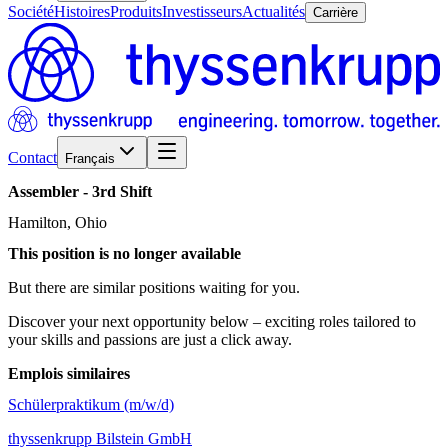
Société
Histoires
Produits
Investisseurs
Actualités
Carrière
Contact
Français
Assembler
-
3rd
Shift
Hamilton, Ohio
This position is no longer available
But there are similar positions waiting for you.
Discover your next opportunity below – exciting roles tailored to
your skills and passions are just a click away.
Emplois similaires
Schülerpraktikum (m/w/d)
thyssenkrupp Bilstein GmbH