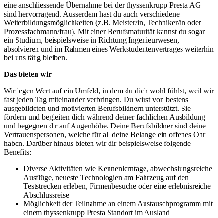
eine anschliessende Übernahme bei der thyssenkrupp Presta AG
sind hervorragend. Ausserdem hast du auch verschiedene
Weiterbildungsmöglichkeiten (z.B. Meister/in, Techniker/in oder
Prozessfachmann/frau). Mit einer Berufsmaturität kannst du sogar
ein Studium, beispielsweise in Richtung Ingenieurwesen,
absolvieren und im Rahmen eines Werkstudentenvertrages weiterhin
bei uns tätig bleiben.
Das bieten wir
Wir legen Wert auf ein Umfeld, in dem du dich wohl fühlst, weil wir
fast jeden Tag miteinander verbringen. Du wirst von bestens
ausgebildeten und motivierten Berufsbildnern unterstützt. Sie
fördern und begleiten dich während deiner fachlichen Ausbildung
und begegnen dir auf Augenhöhe. Deine Berufsbildner sind deine
Vertrauenspersonen, welche für all deine Belange ein offenes Ohr
haben. Darüber hinaus bieten wir dir beispielsweise folgende
Benefits:
Diverse Aktivitäten wie Kennenlerntage, abwechslungsreiche
Ausflüge, neueste Technologien am Fahrzeug auf den
Teststrecken erleben, Firmenbesuche oder eine erlebnisreiche
Abschlussreise
Möglichkeit der Teilnahme an einem Austauschprogramm mit
einem thyssenkrupp Presta Standort im Ausland