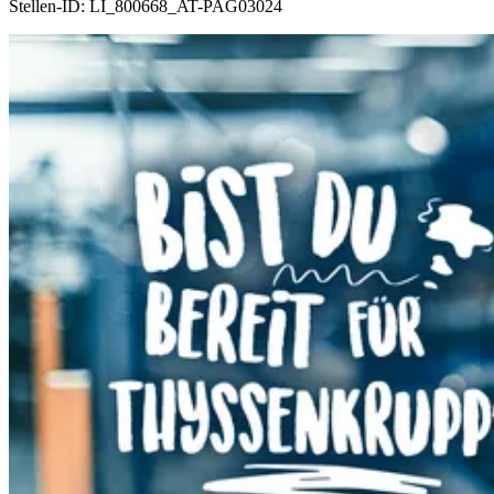
Stellen-ID:
LI_800668_AT-PAG03024