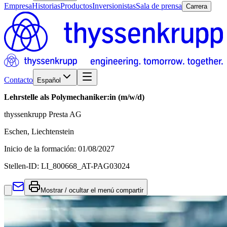
Empresa
Historias
Productos
Inversionistas
Sala de prensa
Carrera
Contacto
Español
Lehrstelle als Polymechaniker:in (m/w/d)
thyssenkrupp Presta AG
Eschen, Liechtenstein
Inicio de la formación
:
01/08/2027
Stellen-ID:
LI_800668_AT-PAG03024
Mostrar / ocultar el menú compartir