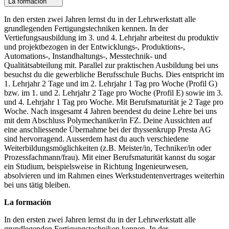
La formación
In den ersten zwei Jahren lernst du in der Lehrwerkstatt alle
grundlegenden Fertigungstechniken kennen. In der
Vertiefungsausbildung im 3. und 4. Lehrjahr arbeitest du produktiv
und projektbezogen in der Entwicklungs-, Produktions-,
Automations-, Instandhaltungs-, Messtechnik- und
Qualitätsabteilung mit. Parallel zur praktischen Ausbildung bei uns
besuchst du die gewerbliche Berufsschule Buchs. Dies entspricht im
1. Lehrjahr 2 Tage und im 2. Lehrjahr 1 Tag pro Woche (Profil G)
bzw. im 1. und 2. Lehrjahr 2 Tage pro Woche (Profil E) sowie im 3.
und 4. Lehrjahr 1 Tag pro Woche. Mit Berufsmaturität je 2 Tage pro
Woche. Nach insgesamt 4 Jahren beendest du deine Lehre bei uns
mit dem Abschluss Polymechaniker/in FZ. Deine Aussichten auf
eine anschliessende Übernahme bei der thyssenkrupp Presta AG
sind hervorragend. Ausserdem hast du auch verschiedene
Weiterbildungsmöglichkeiten (z.B. Meister/in, Techniker/in oder
Prozessfachmann/frau). Mit einer Berufsmaturität kannst du sogar
ein Studium, beispielsweise in Richtung Ingenieurwesen,
absolvieren und im Rahmen eines Werkstudentenvertrages weiterhin
bei uns tätig bleiben.
La formación
In den ersten zwei Jahren lernst du in der Lehrwerkstatt alle
grundlegenden Fertigungstechniken kennen. In der