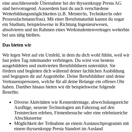
eine anschliessende Übernahme bei der thyssenkrupp Presta AG
sind hervorragend. Ausserdem hast du auch verschiedene
Weiterbildungsmöglichkeiten (z.B. Meister/in, Techniker/in oder
Prozessfachmann/frau). Mit einer Berufsmaturität kannst du sogar
ein Studium, beispielsweise in Richtung Ingenieurwesen,
absolvieren und im Rahmen eines Werkstudentenvertrages weiterhin
bei uns tätig bleiben.
Das bieten wir
Wir legen Wert auf ein Umfeld, in dem du dich wohl fühlst, weil wir
fast jeden Tag miteinander verbringen. Du wirst von bestens
ausgebildeten und motivierten Berufsbildnern unterstützt. Sie
fördern und begleiten dich während deiner fachlichen Ausbildung
und begegnen dir auf Augenhöhe. Deine Berufsbildner sind deine
Vertrauenspersonen, welche für all deine Belange ein offenes Ohr
haben. Darüber hinaus bieten wir dir beispielsweise folgende
Benefits:
Diverse Aktivitäten wie Kennenlerntage, abwechslungsreiche
Ausflüge, neueste Technologien am Fahrzeug auf den
Teststrecken erleben, Firmenbesuche oder eine erlebnisreiche
Abschlussreise
Möglichkeit der Teilnahme an einem Austauschprogramm mit
einem thyssenkrupp Presta Standort im Ausland