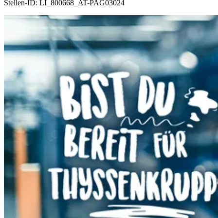
Stellen-ID:
LI_800668_AT-PAG03024