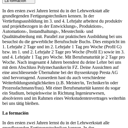
La formación
In den ersten zwei Jahren lernst du in der Lehrwerkstatt alle
grundlegenden Fertigungstechniken kennen. In der
Vertiefungsausbildung im 3. und 4. Lehrjahr arbeitest du produktiv
und projektbezogen in der Entwicklungs-, Produktions-,
Automations-, Instandhaltungs-, Messtechnik- und
Qualitätsabteilung mit. Parallel zur praktischen Ausbildung bei uns
besuchst du die gewerbliche Berufsschule Buchs. Dies entspricht im
1. Lehrjahr 2 Tage und im 2. Lehrjahr 1 Tag pro Woche (Profil G)
bzw. im 1. und 2. Lehrjahr 2 Tage pro Woche (Profil E) sowie im 3.
und 4. Lehrjahr 1 Tag pro Woche. Mit Berufsmaturität je 2 Tage pro
Woche. Nach insgesamt 4 Jahren beendest du deine Lehre bei uns
mit dem Abschluss Polymechaniker/in FZ. Deine Aussichten auf
eine anschliessende Übernahme bei der thyssenkrupp Presta AG
sind hervorragend. Ausserdem hast du auch verschiedene
Weiterbildungsmöglichkeiten (z.B. Meister/in, Techniker/in oder
Prozessfachmann/frau). Mit einer Berufsmaturität kannst du sogar
ein Studium, beispielsweise in Richtung Ingenieurwesen,
absolvieren und im Rahmen eines Werkstudentenvertrages weiterhin
bei uns tätig bleiben.
La formación
In den ersten zwei Jahren lernst du in der Lehrwerkstatt alle
grundlegenden Fertigungstechniken kennen. In der