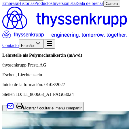
Empresa
Historias
Productos
Inversionistas
Sala de prensa
Carrera
Contacto
Español
Lehrstelle als Polymechaniker:in (m/w/d)
thyssenkrupp Presta AG
Eschen, Liechtenstein
Inicio de la formación
:
01/08/2027
Stellen-ID:
LI_800668_AT-PAG03024
Mostrar / ocultar el menú compartir