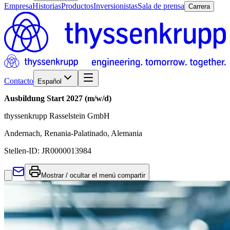
Empresa
Historias
Productos
Inversionistas
Sala de prensa
Carrera
Contacto
Español
Ausbildung Start 2027 (m/w/d)
thyssenkrupp Rasselstein GmbH
Andernach, Renania-Palatinado, Alemania
Stellen-ID:
JR0000013984
Mostrar / ocultar el menú compartir