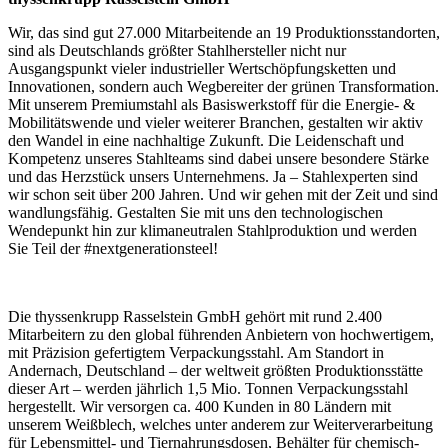
Wir, das sind gut 27.000 Mitarbeitende an 19 Produktionsstandorten,
sind als Deutschlands größter Stahlhersteller nicht nur
Ausgangspunkt vieler industrieller Wertschöpfungsketten und
Innovationen, sondern auch Wegbereiter der grünen Transformation.
Mit unserem Premiumstahl als Basiswerkstoff für die Energie- &
Mobilitätswende und vieler weiterer Branchen, gestalten wir aktiv
den Wandel in eine nachhaltige Zukunft. Die Leidenschaft und
Kompetenz unseres Stahlteams sind dabei unsere besondere Stärke
und das Herzstück unsers Unternehmens. Ja – Stahlexperten sind
wir schon seit über 200 Jahren. Und wir gehen mit der Zeit und sind
wandlungsfähig. Gestalten Sie mit uns den technologischen
Wendepunkt hin zur klimaneutralen Stahlproduktion und werden
Sie Teil der #nextgenerationsteel!
Die thyssenkrupp Rasselstein GmbH gehört mit rund 2.400
Mitarbeitern zu den global führenden Anbietern von hochwertigem,
mit Präzision gefertigtem Verpackungsstahl. Am Standort in
Andernach, Deutschland – der weltweit größten Produktionsstätte
dieser Art – werden jährlich 1,5 Mio. Tonnen Verpackungsstahl
hergestellt. Wir versorgen ca. 400 Kunden in 80 Ländern mit
unserem Weißblech, welches unter anderem zur Weiterverarbeitung
für Lebensmittel- und Tiernahrungsdosen, Behälter für chemisch-