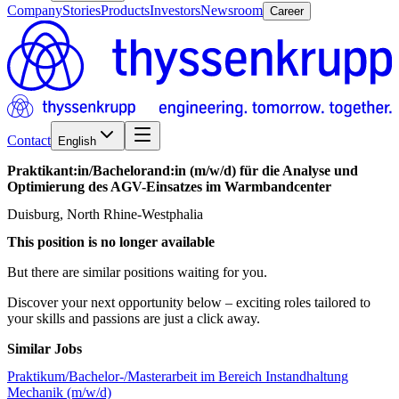
Company
Stories
Products
Investors
Newsroom
Career
Contact
English
Praktikant:in/​Bachelorand:in
(m/w/d)
für
die
Analyse
und
Optimierung
des
AGV-Einsatzes
im
Warmbandcenter
Duisburg, North Rhine-Westphalia
This position is no longer available
But there are similar positions waiting for you.
Discover your next opportunity below – exciting roles tailored to
your skills and passions are just a click away.
Similar Jobs
Praktikum/Bachelor-/Masterarbeit im Bereich Instandhaltung
Mechanik (m/w/d)