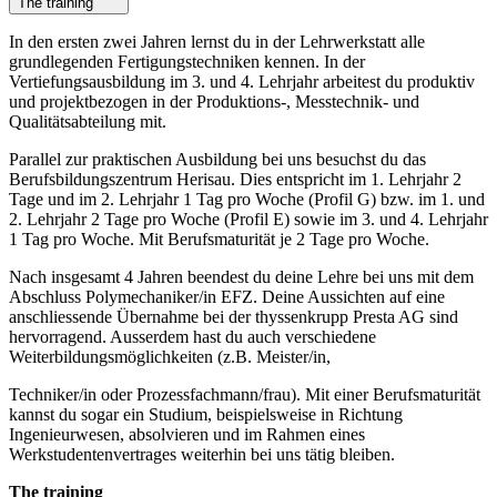
The training
In den ersten zwei Jahren lernst du in der Lehrwerkstatt alle
grundlegenden Fertigungstechniken kennen. In der
Vertiefungsausbildung im 3. und 4. Lehrjahr arbeitest du produktiv
und projektbezogen in der Produktions-, Messtechnik- und
Qualitätsabteilung mit.
Parallel zur praktischen Ausbildung bei uns besuchst du das
Berufsbildungszentrum Herisau. Dies entspricht im 1. Lehrjahr 2
Tage und im 2. Lehrjahr 1 Tag pro Woche (Profil G) bzw. im 1. und
2. Lehrjahr 2 Tage pro Woche (Profil E) sowie im 3. und 4. Lehrjahr
1 Tag pro Woche. Mit Berufsmaturität je 2 Tage pro Woche.
Nach insgesamt 4 Jahren beendest du deine Lehre bei uns mit dem
Abschluss Polymechaniker/in EFZ. Deine Aussichten auf eine
anschliessende Übernahme bei der thyssenkrupp Presta AG sind
hervorragend. Ausserdem hast du auch verschiedene
Weiterbildungsmöglichkeiten (z.B. Meister/in,
Techniker/in oder Prozessfachmann/frau). Mit einer Berufsmaturität
kannst du sogar ein Studium, beispielsweise in Richtung
Ingenieurwesen, absolvieren und im Rahmen eines
Werkstudentenvertrages weiterhin bei uns tätig bleiben.
The training