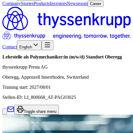
Company
Stories
Products
Investors
Newsroom
Career
Contact
English
Lehrstelle als Polymechaniker:in (m/w/d) Standort Oberegg
thyssenkrupp Presta AG
Oberegg, Appenzell Innerrhoden, Switzerland
Training start
:
2027/08/01
Stellen-ID:
LI_800668_AT-PAG03025
Toggle share menu