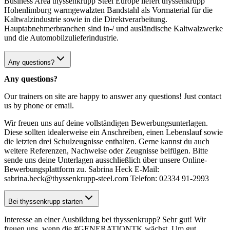
Business Area thyssenkrupp Steel Europe liefert thyssenkrupp
Hohenlimburg warmgewalzten Bandstahl als Vormaterial für die
Kaltwalzindustrie sowie in die Direktverarbeitung.
Hauptabnehmerbranchen sind in-/ und ausländische Kaltwalzwerke
und die Automobilzulieferindustrie.
Any questions?
Any questions?
Our trainers on site are happy to answer any questions! Just contact
us by phone or email.
Wir freuen uns auf deine vollständigen Bewerbungsunterlagen.
Diese sollten idealerweise ein Anschreiben, einen Lebenslauf sowie
die letzten drei Schulzeugnisse enthalten. Gerne kannst du auch
weitere Referenzen, Nachweise oder Zeugnisse beifügen. Bitte
sende uns deine Unterlagen ausschließlich über unsere Online-
Bewerbungsplattform zu. Sabrina Heck E-Mail:
sabrina.heck@thyssenkrupp-steel.com Telefon: 02334 91-2993
Bei thyssenkrupp starten
Interesse an einer Ausbildung bei thyssenkrupp? Sehr gut! Wir
freuen uns, wenn die #GENERATIONTK wächst. Um gut