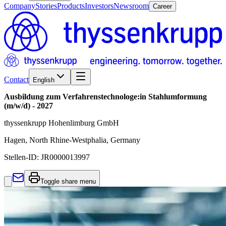
Company
Stories
Products
Investors
Newsroom
Career
Contact
English
Ausbildung zum Verfahrenstechnologe:in Stahlumformung
(m/w/d) - 2027
thyssenkrupp Hohenlimburg GmbH
Hagen, North Rhine-Westphalia, Germany
Stellen-ID:
JR0000013997
Toggle share menu