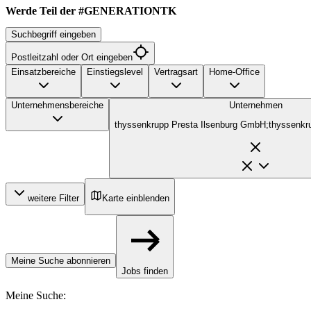
Werde Teil der #GENERATIONTK
Suchbegriff eingeben
Postleitzahl oder Ort eingeben
Einsatzbereiche
Einstiegslevel
Vertragsart
Home-Office
Unternehmensbereiche
Unternehmen
thyssenkrupp Presta Ilsenburg GmbH;thyssenkr
weitere Filter
Karte einblenden
Meine Suche abonnieren
Jobs finden
Meine Suche
: