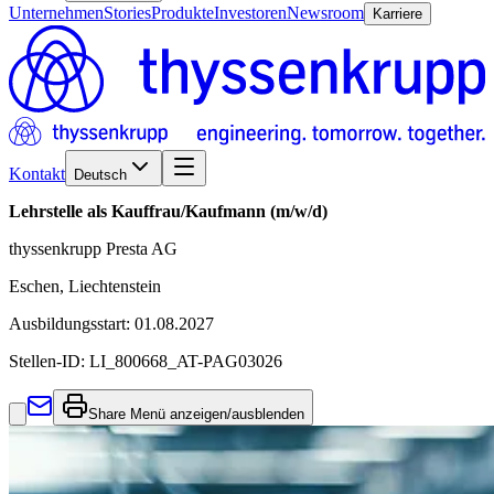
Unternehmen
Stories
Produkte
Investoren
Newsroom
Karriere
Kontakt
Deutsch
Lehrstelle als Kauffrau/Kaufmann (m/w/d)
thyssenkrupp Presta AG
Eschen, Liechtenstein
Ausbildungsstart
:
01.08.2027
Stellen-ID:
LI_800668_AT-PAG03026
Share Menü anzeigen/ausblenden