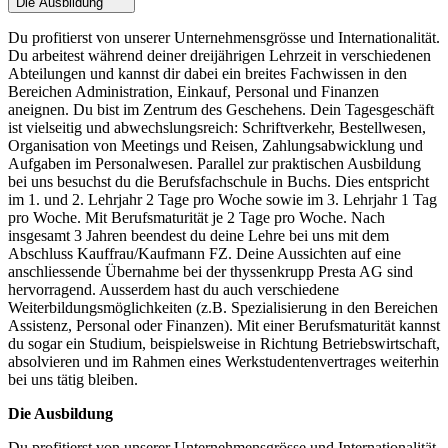
Die Ausbildung
Du profitierst von unserer Unternehmensgrösse und Internationalität.
Du arbeitest während deiner dreijährigen Lehrzeit in verschiedenen
Abteilungen und kannst dir dabei ein breites Fachwissen in den
Bereichen Administration, Einkauf, Personal und Finanzen
aneignen. Du bist im Zentrum des Geschehens. Dein Tagesgeschäft
ist vielseitig und abwechslungsreich: Schriftverkehr, Bestellwesen,
Organisation von Meetings und Reisen, Zahlungsabwicklung und
Aufgaben im Personalwesen. Parallel zur praktischen Ausbildung
bei uns besuchst du die Berufsfachschule in Buchs. Dies entspricht
im 1. und 2. Lehrjahr 2 Tage pro Woche sowie im 3. Lehrjahr 1 Tag
pro Woche. Mit Berufsmaturität je 2 Tage pro Woche. Nach
insgesamt 3 Jahren beendest du deine Lehre bei uns mit dem
Abschluss Kauffrau/Kaufmann FZ. Deine Aussichten auf eine
anschliessende Übernahme bei der thyssenkrupp Presta AG sind
hervorragend. Ausserdem hast du auch verschiedene
Weiterbildungsmöglichkeiten (z.B. Spezialisierung in den Bereichen
Assistenz, Personal oder Finanzen). Mit einer Berufsmaturität kannst
du sogar ein Studium, beispielsweise in Richtung Betriebswirtschaft,
absolvieren und im Rahmen eines Werkstudentenvertrages weiterhin
bei uns tätig bleiben.
Die Ausbildung
Du profitierst von unserer Unternehmensgrösse und Internationalität.